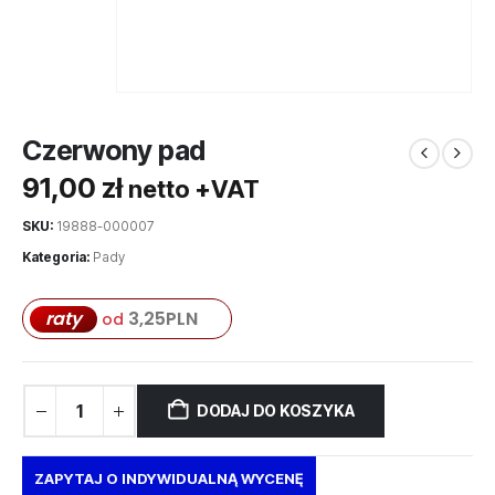
Czerwony pad
91,00
zł
netto +VAT
SKU:
19888-000007
Kategoria:
Pady
raty
3,25
PLN
od
DODAJ DO KOSZYKA
ZAPYTAJ O INDYWIDUALNĄ WYCENĘ