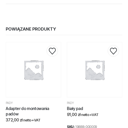
POWIĄZANE PRODUKTY
PADY
PADY
Adapter do montowania
Biały pad
padów
91,00
zł
netto +VAT
372,00
zł
netto +VAT
SKU:
19888-000009