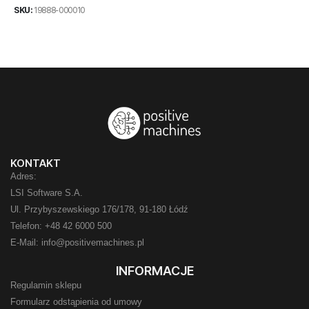
SKU:
19888-000010
KONTAKT
Adres:
LSI Software S.A.
Ul. Przybyszewskiego 176/178, 91-180 Łódź
Telefon: +48 42 6000 500
E-Mail: info@positivemachines.pl
INFORMACJE
Regulamin sklepu
Formularz odstąpienia od umowy