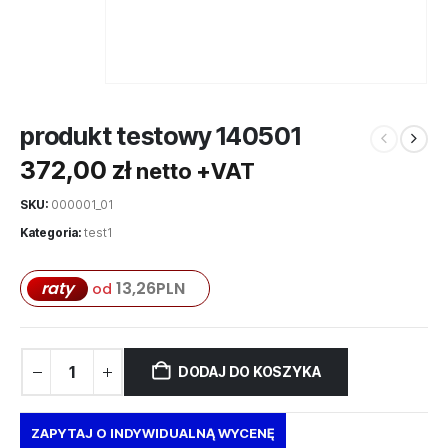
produkt testowy 140501
372,00
zł
netto +VAT
SKU:
000001_01
Kategoria:
test1
raty
13,26
PLN
od
DODAJ DO KOSZYKA
ZAPYTAJ O INDYWIDUALNĄ WYCENĘ