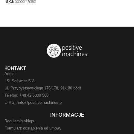
SKU:
00000-130501
KONTAKT
Adres:
LSI Software S.A.
Ul. Przybyszewskiego 176/178, 91-180 Łódź
Telefon: +48 42 6000 500
E-Mail: info@positivemachines.pl
INFORMACJE
Regulamin sklepu
Formularz odstąpienia od umowy