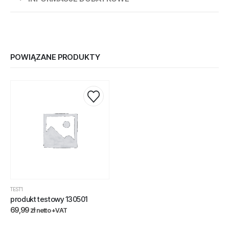
POWIĄZANE PRODUKTY
TEST1
produkt testowy 130501
69,99
zł
netto +VAT