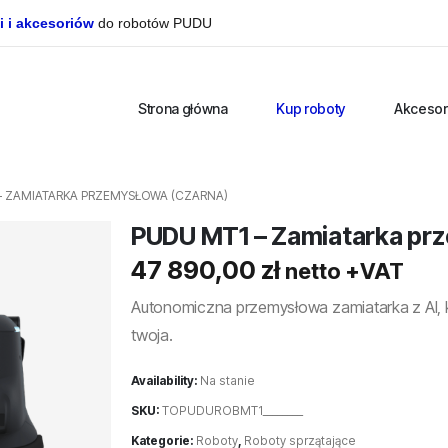
i i akcesoriów
do robotów PUDU
Strona główna
Kup roboty
Akcesor
– ZAMIATARKA PRZEMYSŁOWA (CZARNA)
PUDU MT1 – Zamiatarka pr
47 890,00
zł
netto +VAT
Autonomiczna przemysłowa zamiatarka z AI, 
twoja.
Availability:
Na stanie
SKU:
TOPUDUROBMT1________
Kategorie:
Roboty
,
Roboty sprzątające