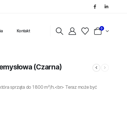
0
ia
Kontakt
zemysłowa (Czarna)
która sprząta do 1 800 m²/h.<br> Teraz może być