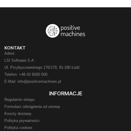
KONTAKT
Adres:
LSI Software S.A.
Ul. Przybyszewskiego 176/178, 91-180 Łódź
Telefon: +48 42 6000 500
E-Mail: info@positivemachines.pl
INFORMACJE
Regulamin sklepu
Formularz odstąpienia od umowy
Koszty dostawy
Polityka prywatności
Polityka cookies