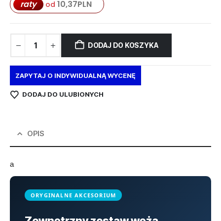
raty
10,37
PLN
od
DODAJ DO KOSZYKA
ZAPYTAJ O INDYWIDUALNĄ WYCENĘ
DODAJ DO ULUBIONYCH
OPIS
a
ORYGINALNE AKCESORIUM
Zewnętrzny zestaw węża