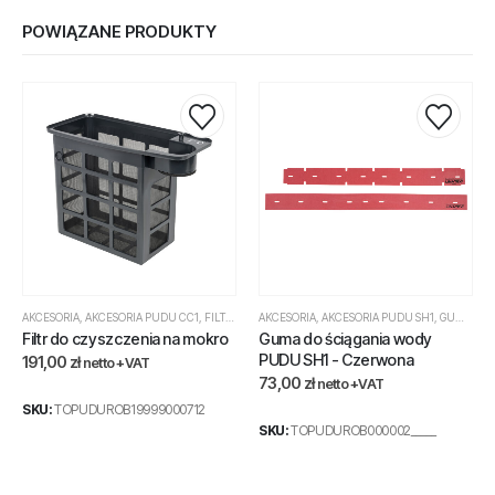
POWIĄZANE PRODUKTY
AKCESORIA
,
AKCESORIA PUDU CC1
,
FILTRY CC1
AKCESORIA
,
AKCESORIA PUDU SH1
,
GUMY SH1
Filtr do czyszczenia na mokro
Guma do ściągania wody
PUDU SH1 - Czerwona
191,00
zł
netto +VAT
73,00
zł
netto +VAT
SKU:
TOPUDUROB19999000712
SKU:
TOPUDUROB000002_____