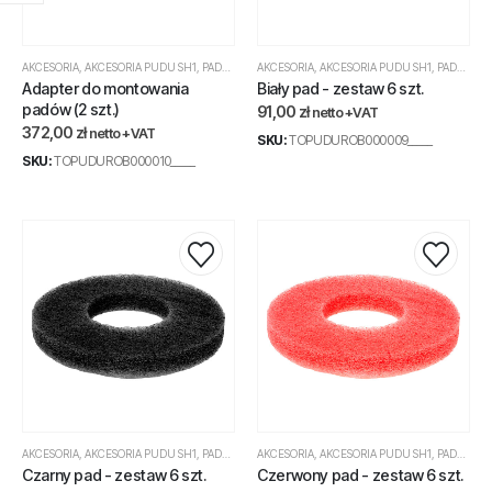
AKCESORIA
,
AKCESORIA PUDU SH1
,
PADY SH1
AKCESORIA
,
AKCESORIA PUDU SH1
,
PADY SH1
Adapter do montowania
Biały pad - zestaw 6 szt.
padów (2 szt.)
91,00
zł
netto +VAT
372,00
zł
netto +VAT
SKU:
TOPUDUROB000009_____
SKU:
TOPUDUROB000010_____
AKCESORIA
,
AKCESORIA PUDU SH1
,
PADY SH1
AKCESORIA
,
AKCESORIA PUDU SH1
,
PADY SH1
Czarny pad - zestaw 6 szt.
Czerwony pad - zestaw 6 szt.