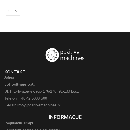
KONTAKT
Adres:
LSI Software S.A.
Ul. Przybyszewskiego 176/178, 91-180 Łódź
Telefon: +48 42 6000 500
E-Mail: info@positivemachines.pl
INFORMACJE
Regulamin sklepu