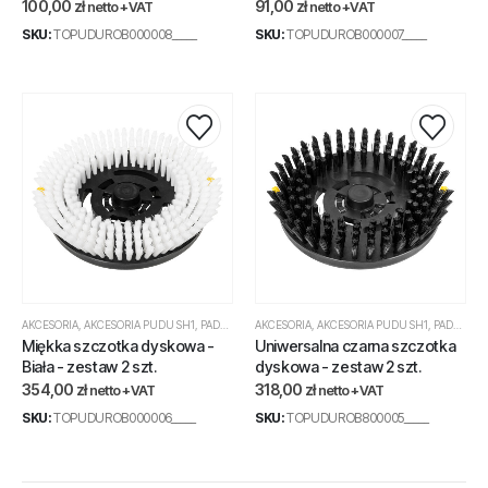
100,00
zł
91,00
zł
netto +VAT
netto +VAT
SKU:
TOPUDUROB000008_____
SKU:
TOPUDUROB000007_____
AKCESORIA
,
AKCESORIA PUDU SH1
,
PADY SH1
,
SZCZOTKI SH1
AKCESORIA
,
AKCESORIA PUDU SH1
,
PADY SH1
,
Miękka szczotka dyskowa -
Uniwersalna czarna szczotka
Biała - zestaw 2 szt.
dyskowa - zestaw 2 szt.
354,00
zł
318,00
zł
netto +VAT
netto +VAT
SKU:
TOPUDUROB000006_____
SKU:
TOPUDUROB800005_____