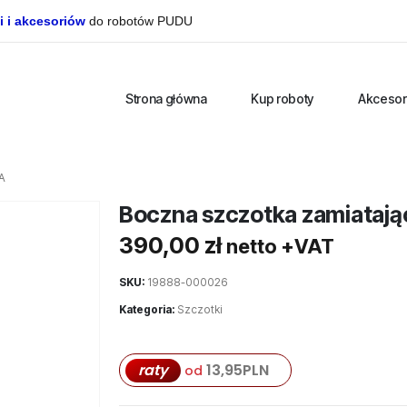
i i akcesoriów
do robotów PUDU
Strona główna
Kup roboty
Akcesor
A
Boczna szczotka zamiatają
390,00
zł
netto +VAT
SKU:
19888-000026
Kategoria:
Szczotki
raty
13,95
PLN
od