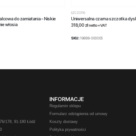
SZCZOTKI
lcowa do zamiatania – Niskie
Uniwersalna czarna szczotka dy
ie włosia
318,00
zł
netto +VAT
SKU:
19888-000005
INFORMACJE
Regulamin sklepu
Formularz odstąpienia od umowy
76/178, 91-180 Łódź
Koszty dostawy
00
Polityka prywatności