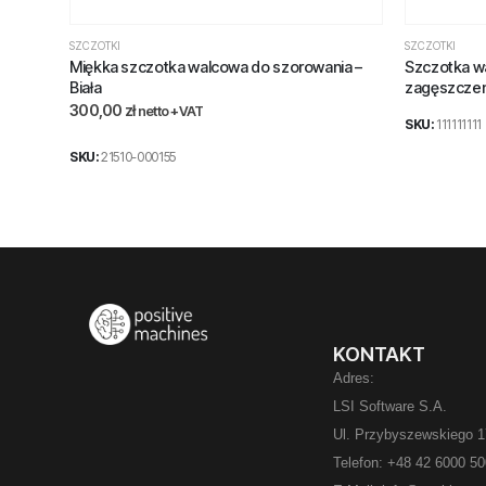
SZCZOTKI
SZCZOTKI
Miękka szczotka walcowa do szorowania –
Szczotka wa
Biała
zagęszczen
300,00
zł
netto +VAT
SKU:
111111111
SKU:
21510-000155
KONTAKT
Adres:
LSI Software S.A.
Ul. Przybyszewskiego 1
Telefon: +48 42 6000 5