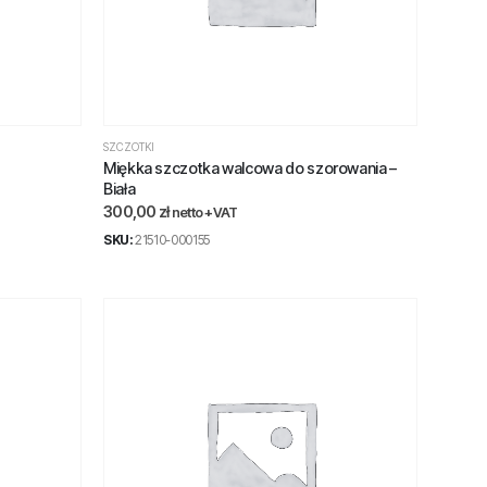
SZCZOTKI
Miękka szczotka walcowa do szorowania –
Biała
300,00
zł
netto +VAT
SKU:
21510-000155