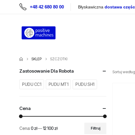
+48 42 680 80 00
Błyskawiczna
dostawa częśc
SKLEP
SZCZOTKI
Zastosowanie Dla Robota
Sortuj według
PUDU CC1
PUDU MT1
PUDU SH1
Cena
Cena:
0 zł
—
12 100 zł
Filtruj