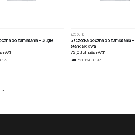
SZCZOTKI
czna do zamiatania – Długie
Szczotka boczna do zamiatania –
standardowa
73,00
zł
to +VAT
netto +VAT
0175
SKU:
21510-000142