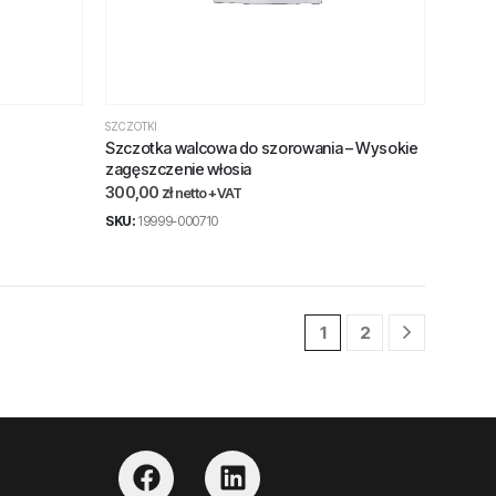
SZCZOTKI
Szczotka walcowa do szorowania – Wysokie
zagęszczenie włosia
300,00
zł
netto +VAT
SKU:
19999-000710
1
2