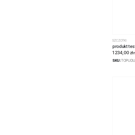
SZCZOTKI
produkt tes
1 234,00
zł
SKU:
TOPUDU