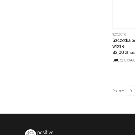
SZCZOTKI
Szczotka bo
włosie
82,00
zł
net
SKU:
21510-00
Pokaż: