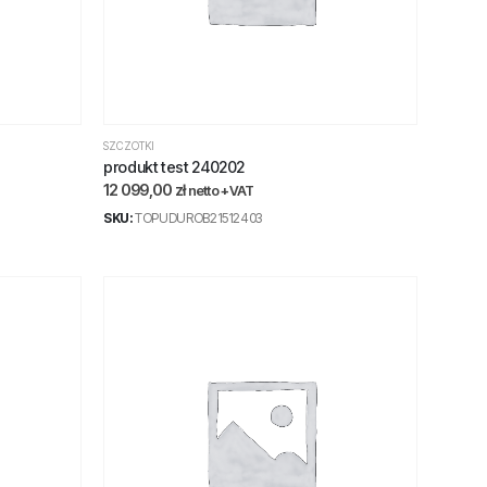
SZCZOTKI
produkt test 240202
12 099,00
zł
netto +VAT
SKU:
TOPUDUROB21512403