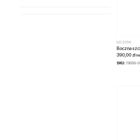
SZCZOTKI
Boczna szc
390,00
zł
ne
SKU:
19888-0