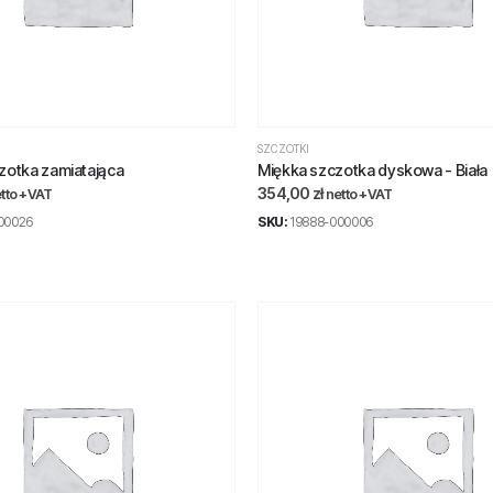
SZCZOTKI
zotka zamiatająca
Miękka szczotka dyskowa - Biała
354,00
zł
tto +VAT
netto +VAT
00026
SKU:
19888-000006