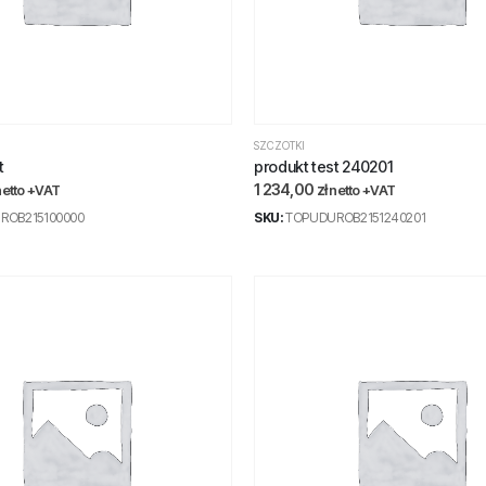
SZCZOTKI
t
produkt test 240201
1 234,00
zł
netto +VAT
netto +VAT
ROB215100000
SKU:
TOPUDUROB2151240201