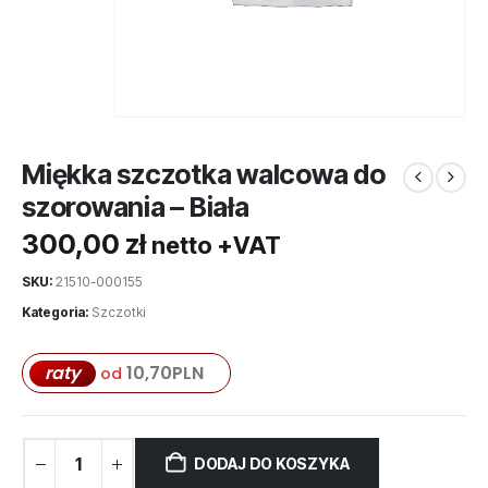
Miękka szczotka walcowa do
szorowania – Biała
300,00
zł
netto +VAT
SKU:
21510-000155
Kategoria:
Szczotki
raty
10,70
PLN
od
DODAJ DO KOSZYKA