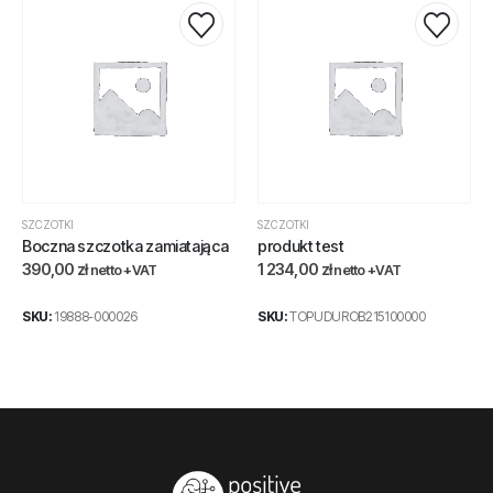
SZCZOTKI
SZCZOTKI
Boczna szczotka zamiatająca
produkt test
390,00
zł
1 234,00
zł
netto +VAT
netto +VAT
SKU:
19888-000026
SKU:
TOPUDUROB215100000