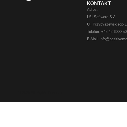
KONTAKT
Adres:
LSI Software S.A.
Ul. Przybyszewskiego 1
Telefon: +48 42 6000 5
E-Mail: info@positivema
© 2025 All Rights Reserved