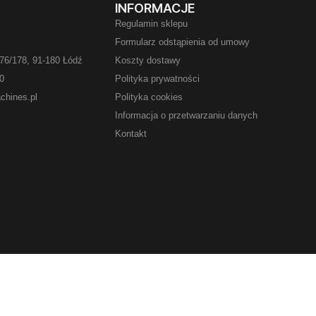
INFORMACJE
Regulamin sklepu
Formularz odstąpienia od umowy
76/178, 91-180 Łódź
Koszty dostawy
00
Polityka prywatności
chines.pl
Polityka cookies
Informacja o przetwarzaniu danych
Kontakt