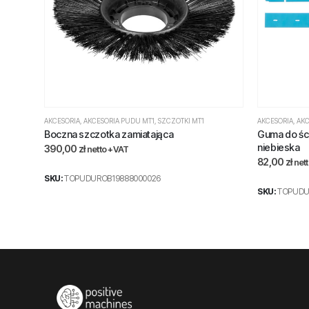
AKCESORIA
,
AKCESORIA PUDU MT1
,
SZCZOTKI MT1
AKCESORIA
,
AKC
h
Boczna szczotka zamiatająca
Guma do śc
niebieska
390,00
zł
netto +VAT
82,00
zł
net
SKU:
TOPUDUROB19888000026
SKU:
TOPUDUR