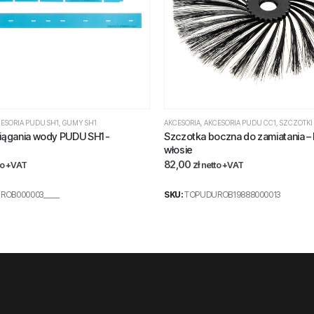
ESORIA PUDU SH1
,
GUMY SH1
AKCESORIA
,
AKCESORIA PUDU CC1
,
SZCZOTKI
iągania wody PUDU SH1 -
Szczotka boczna do zamiatania – 
włosie
82,00
zł
to +VAT
netto +VAT
OB000003_____
SKU:
TOPUDUROB19888000013