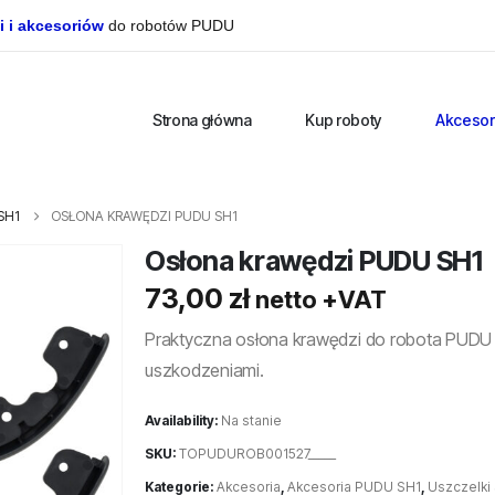
i i akcesoriów
do robotów PUDU
Strona główna
Kup roboty
Akcesor
SH1
OSŁONA KRAWĘDZI PUDU SH1
Osłona krawędzi PUDU SH1
73,00
zł
netto +VAT
Praktyczna osłona krawędzi do robota PUDU S
uszkodzeniami.
Availability:
Na stanie
SKU:
TOPUDUROB001527_____
Kategorie:
Akcesoria
,
Akcesoria PUDU SH1
,
Uszczelki