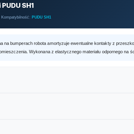
i PUDU SH1
Kompatybilność:
PUDU SH1
 na bumperach robota amortyzuje ewentualne kontakty z przeszko
pomieszczenia. Wykonana z elastycznego materiału odpornego na śc