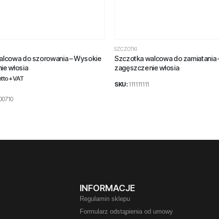
SZCZOTKI
alcowa do szorowania – Wysokie
Szczotka walcowa do zamiatania –
ie włosia
zagęszczenie włosia
tto +VAT
SKU:
111111111
00710
INFORMACJE
Regulamin sklepu
Formularz odstąpienia od umowy