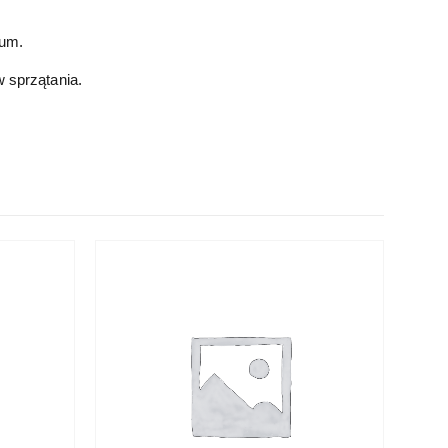
ium.
 sprzątania.