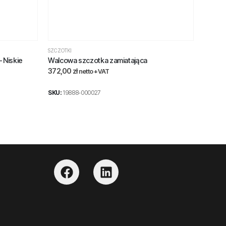
SZCZOTKI
SZCZOTK
 Niskie
Walcowa szczotka zamiatająca
produk
372,00
zł
12 099
netto +VAT
SKU:
19888-000027
SKU:
TO