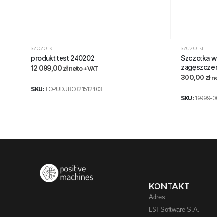
SZCZOTKI
SZCZOTKI
produkt test 240202
Szczotka w
zagęszczen
12 099,00
zł
netto +VAT
300,00
zł
ne
SKU:
TOPUDUROB21512403
SKU:
19999-0
KONTAKT
Adres:
LSI Software S.A.