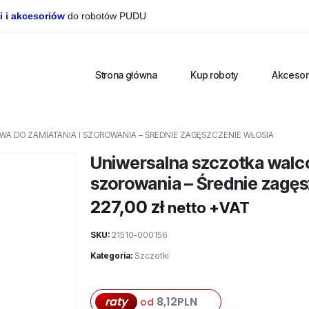
i i akcesoriów
do robotów PUDU
Strona główna
Kup roboty
Akcesor
 DO ZAMIATANIA I SZOROWANIA – ŚREDNIE ZAGĘSZCZENIE WŁOSIA
Uniwersalna szczotka walco
szorowania – Średnie zagęs
227,00
zł
netto +VAT
SKU:
21510-000156
Kategoria:
Szczotki
raty
8,12
PLN
od